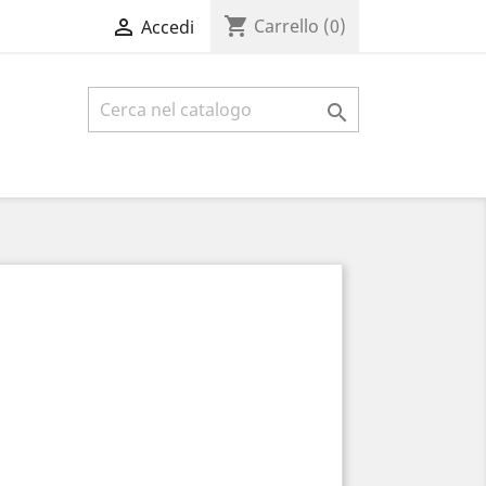
shopping_cart

Carrello
(0)
Accedi
