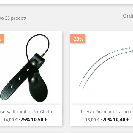
Ord
no 35 prodotti.
p
%
-20%
Anteprima
Anteprima


iserva Ricambio Per Ghette
Riserva Ricambio Traction..
Prezzo
Prezzo
Prezzo
Prezzo
-25%
10,50 €
-20%
10,40 €
14,00 €
13,00 €
base
base