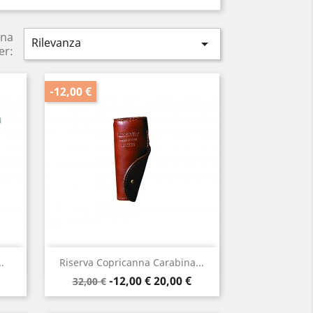
ina
Rilevanza

er:
-12,00 €
Anteprima

.
Riserva Copricanna Carabina...
Prezzo
Prezzo
-12,00 €
20,00 €
32,00 €
base