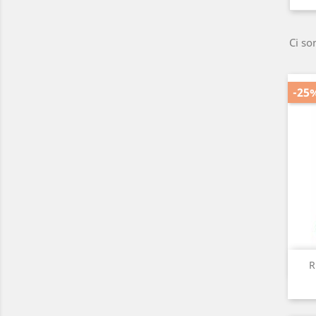
Ci so
-25
R