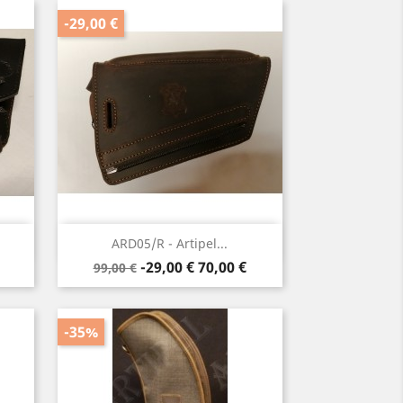
-29,00 €
Anteprima

ARD05/R - Artipel...
Prezzo
Prezzo
-29,00 €
70,00 €
99,00 €
base
-35%