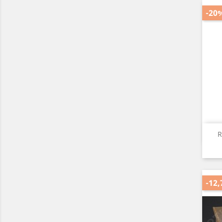
-20
R
-12,