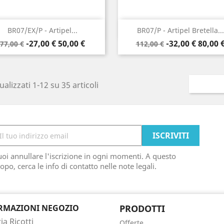
Anteprima
Anteprima


BR07/EX/P - Artipel...
BR07/P - Artipel Bretella...
Prezzo
Prezzo
Prezzo
Prezzo
-27,00 €
50,00 €
-32,00 €
80,00 
77,00 €
112,00 €
base
base
ualizzati 1-12 su 35 articoli
oi annullare l'iscrizione in ogni momenti. A questo
opo, cerca le info di contatto nelle note legali.
RMAZIONI NEGOZIO
PRODOTTI
a Ricotti
Offerte