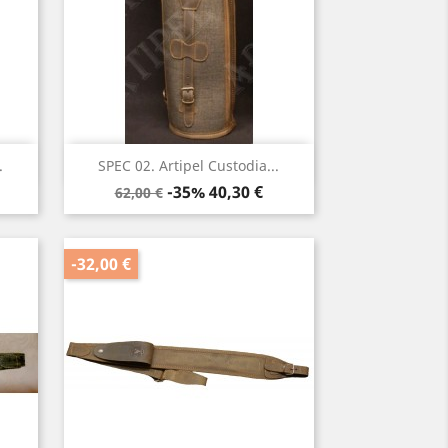
Anteprima

.
SPEC 02. Artipel Custodia...
Prezzo
Prezzo
-35%
40,30 €
62,00 €
base
-32,00 €