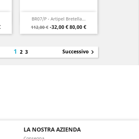
Anteprima

BR07/P - Artipel Bretella...
Prezzo
Prezzo
€
-32,00 €
80,00 €
112,00 €
base
1
Successivo
2
3

LA NOSTRA AZIENDA
Consegna