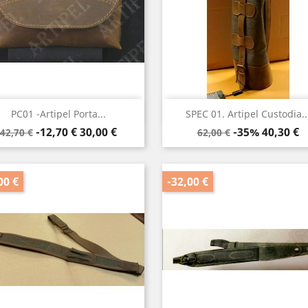
Anteprima
Anteprima


PC01 -Artipel Porta...
SPEC 01. Artipel Custodia..
Prezzo
Prezzo
Prezzo
Prezzo
-12,70 €
30,00 €
-35%
40,30 €
42,70 €
62,00 €
base
base
00 €
-32,00 €