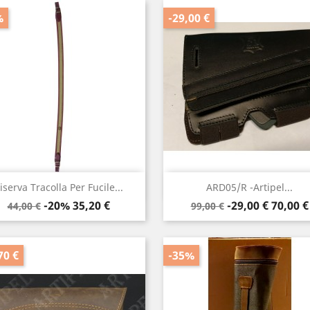
%
-29,00 €
Anteprima
Anteprima


iserva Tracolla Per Fucile...
ARD05/R -Artipel...
Prezzo
Prezzo
Prezzo
Prezzo
-20%
35,20 €
-29,00 €
70,00 €
44,00 €
99,00 €
base
base
70 €
-35%