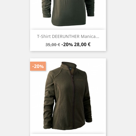
T-Shirt DEERUNTHER Manica...
Prezzo
Prezzo
-20%
28,00 €
35,00 €
base
-20%