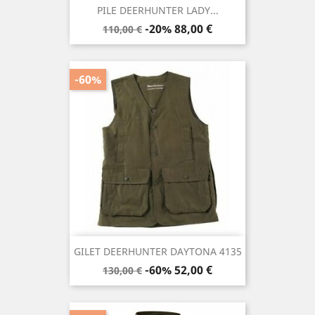
PILE DEERHUNTER LADY...
Prezzo
Prezzo
-20%
88,00 €
110,00 €
base
-60%
GILET DEERHUNTER DAYTONA 4135
Prezzo
Prezzo
-60%
52,00 €
130,00 €
base