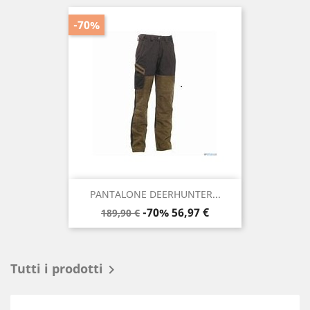
-70%
PANTALONE DEERHUNTER...
Prezzo
Prezzo
-70%
56,97 €
189,90 €
base
Tutti i prodotti
