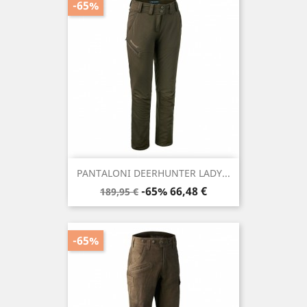
-65%
PANTALONI DEERHUNTER LADY...
Prezzo
Prezzo
-65%
66,48 €
189,95 €
base
-65%