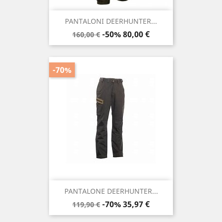
PANTALONI DEERHUNTER...
Prezzo
Prezzo
-50%
80,00 €
160,00 €
base
-70%
PANTALONE DEERHUNTER...
Prezzo
Prezzo
-70%
35,97 €
119,90 €
base