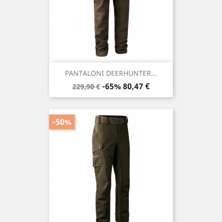
PANTALONI DEERHUNTER...
Prezzo
Prezzo
-65%
80,47 €
229,90 €
base
-50%