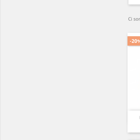
Ci so
-20