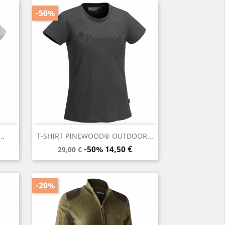
-50%
Anteprima

..
T-SHIRT PINEWOOD® OUTDOOR...
Prezzo
Prezzo
-50%
14,50 €
29,00 €
base
-20%