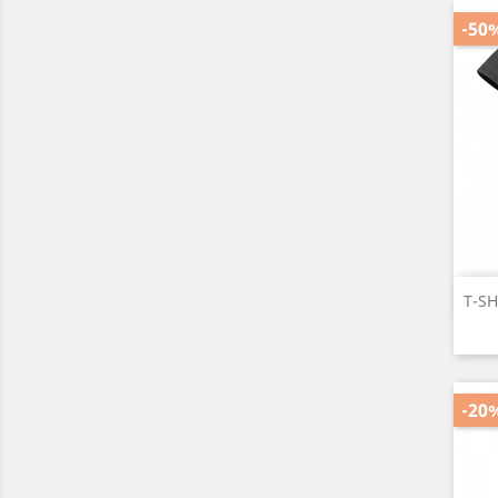
-50
T-S
-20