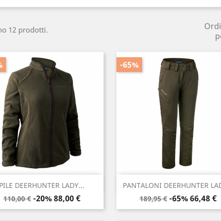
Ord
no 12 prodotti.
p
%
-65%
Anteprima
Anteprima


PILE DEERHUNTER LADY...
PANTALONI DEERHUNTER LAD
Prezzo
Prezzo
Prezzo
Prezzo
-20%
88,00 €
-65%
66,48 €
110,00 €
189,95 €
base
base