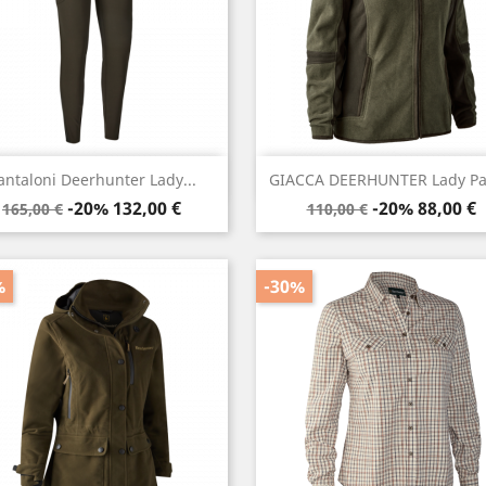
Anteprima
Anteprima


antaloni Deerhunter Lady...
GIACCA DEERHUNTER Lady Pa
Prezzo
Prezzo
Prezzo
Prezzo
-20%
132,00 €
-20%
88,00 €
165,00 €
110,00 €
base
base
%
-30%