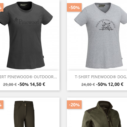
%
-50%
Anteprima
Anteprima


HIRT PINEWOOD® OUTDOOR...
T-SHIRT PINEWOOD® DOG.
Prezzo
Prezzo
Prezzo
Prezzo
-50%
14,50 €
-50%
12,00 €
29,00 €
24,00 €
base
base
%
-20%