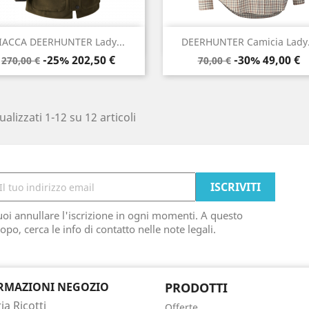
Anteprima
Anteprima


IACCA DEERHUNTER Lady...
DEERHUNTER Camicia Lady.
Prezzo
Prezzo
Prezzo
Prezzo
-25%
202,50 €
-30%
49,00 €
270,00 €
70,00 €
base
base
ualizzati 1-12 su 12 articoli
oi annullare l'iscrizione in ogni momenti. A questo
opo, cerca le info di contatto nelle note legali.
RMAZIONI NEGOZIO
PRODOTTI
a Ricotti
Offerte