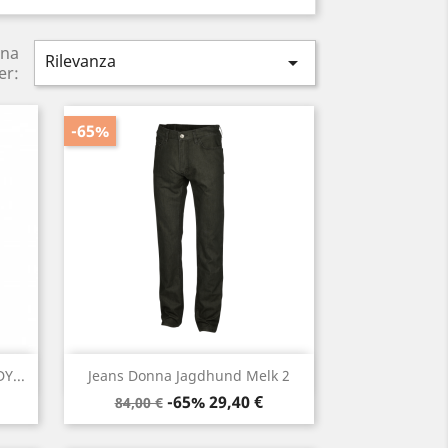
ina
Rilevanza

er:
-65%
Anteprima

Y...
Jeans Donna Jagdhund Melk 2
Prezzo
Prezzo
-65%
29,40 €
84,00 €
base