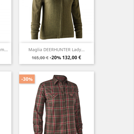
Anteprima

m...
Maglia DEERHUNTER Lady...
Prezzo
Prezzo
-20%
132,00 €
165,00 €
base
-30%