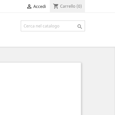
shopping_cart

Carrello
(0)
Accedi
