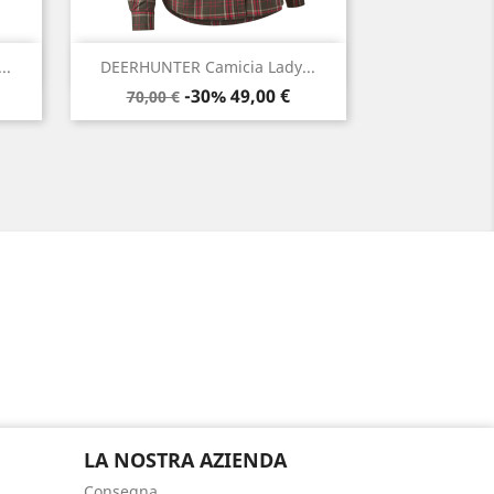
Anteprima

..
DEERHUNTER Camicia Lady...
Prezzo
Prezzo
-30%
49,00 €
70,00 €
base
LA NOSTRA AZIENDA
Consegna