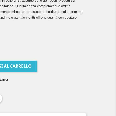
i in pelle di Strasburgo sono tra i pochi prodotti sul
chimiche. Qualità senza compromessi e ottime
timento imbottito termostato, imbottitura spalla, cerniere
rino e pantaloni dritti offrono qualità con cuciture
I AL CARRELLO
zino