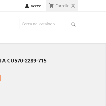
shopping_cart

Carrello
(0)
Accedi

A CU570-2289-715